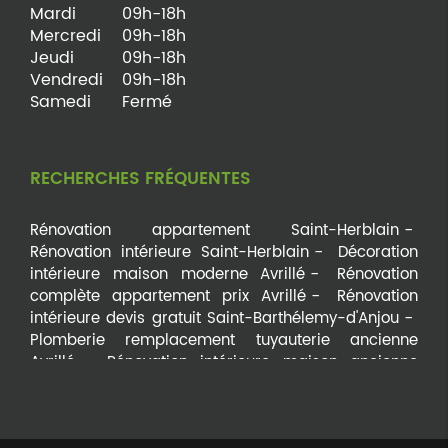
Mardi
09h-18h
Mercredi
09h-18h
Jeudi
09h-18h
Vendredi
09h-18h
Samedi
Fermé
RECHERCHES FRÉQUENTES
Rénovation appartement Saint-Herblain
Rénovation intérieure Saint-Herblain
Décoration
intérieure maison moderne Avrillé
Rénovation
complète appartement prix Avrillé
Rénovation
intérieure devis gratuit Saint-Barthélemy-d'Anjou
Plomberie remplacement tuyauterie ancienne
Avrillé
Rénovation intérieure maison ancienne
Trélazé
Décoration intérieure Angers
Entreprise
rénovation Saumur
Travaux aménagement
intérieur déco Angers
Aménagement décoration