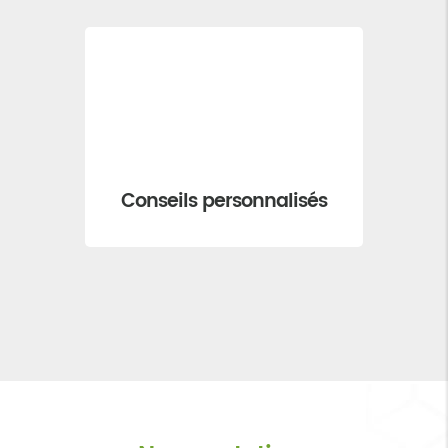
Accomp
Conseils personnalisés
p