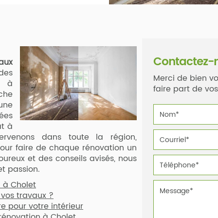
Contactez-
aux
des
Merci de bien vo
s à
faire part de v
oche
 une
ées
at à
ervenons dans toute la région,
our faire de chaque rénovation un
oureux et des conseils avisés, nous
t passion.
n à Cholet
 vos travaux ?
e pour votre intérieur
rénovation à Cholet